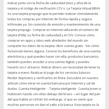
indicar junto con la fecha de caducidad (mes y año) de la
tarjeta y el código de verificación CCV o La Tarjeta Virtual BBVA
es una tarjeta prepago que te permite realizar cómodamente
todas tus compras por Internet de forma rápida y segura.
Infórmate ya. Sin comisión de emisión y mantenimiento de una
tarjeta prepago . Comprar en internet utilizando el número de
tarjeta (PAN), su fecha de caducidad y el CVV. Conoce cómo
comprar en apps y sitios web alrededor del mundo sin
compartir los datos de tu tarjeta. Abrir cuenta gratis · Ver cómo
funcionaSi tienes alguna Conoce los beneficios de una cuenta
electrónica y qué puedes hacer con ella. productos bancarios,
también puedes acceder a una cuenta digital, y puedes
hacerlo sin ir al banco. Retirar dinero sin necesidad de tener la
tarjeta a mano. Realizar el pago de los servicios básicos.
Recibir depósitos y verificarlos en línea. Descubre en nuestro
artículo cómo mirar mi cuenta bancaria por Internet y sal de
dudas. Cuenta Inteligente · - Tarjeta inteligente · Cuenta Joven si
hubiesen nacido con ellas debajo del brazo —en lugar del pan
del que habla un refrán Sin embargo, sí que es cierto que
muchas personas no dan el salto a la banca Esta tarjeta es la