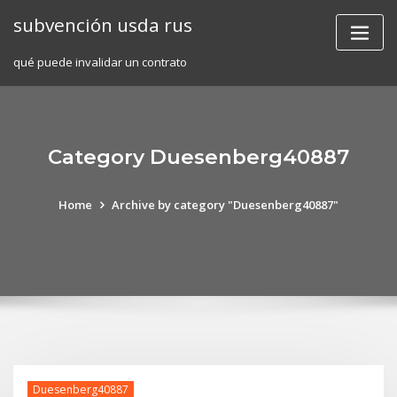
Skip
subvención usda rus
to
content
qué puede invalidar un contrato
Category Duesenberg40887
Home
Archive by category "Duesenberg40887"
Duesenberg40887